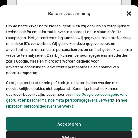
t
*
Beheer toestemming
Om de beste ervaring te bieden, gebruiken wij cookies en vergelijkbare
technologieën om informatie over je apparaat op te slaan en/of te
G
Ik stem ermee in dat deze site mijn
raadplegen. Met je toestemming kunnen wij gegevens zoals surfgedrag
D
ingediende informatie opslaat zodat zij op
en unieke ID's verwerken. Wij gebruiken deze gegevens ook om
P
mijn vraag kunnen reageren.
*
advertenties te meten en te personaliseren, en om het gebruik van onze
R
website te analyseren. Daarbij kunnen persoonsgegevens met derden
o
zoals Google, Meta en Microsoft worden gedeeld voor
v
Verzenden
advertentiedoeleinden, advertentiepersonalisatie en analyse van
e
gebruikersgedrag.
r
e
Geef je geen toestemming of trek je die later in, dan worden niet-
e
noodzakelijke cookies niet geplaatst. Sommige functies kunnen
n
daardoor beperkt zijn. Lees meer over
hoe Google persoonsgegevens
k
gebruikt en beschermt
,
hoe Meta persoonsgegevens verwerkt
en
hoe
o
Microsoft persoonsgegevens verwerkt
.
m
s
® 2026 BBL transport en logistiek – Website ontwerp &
t
Accepteren
realisatie door 2BHIP & JTNI
*
Weiger