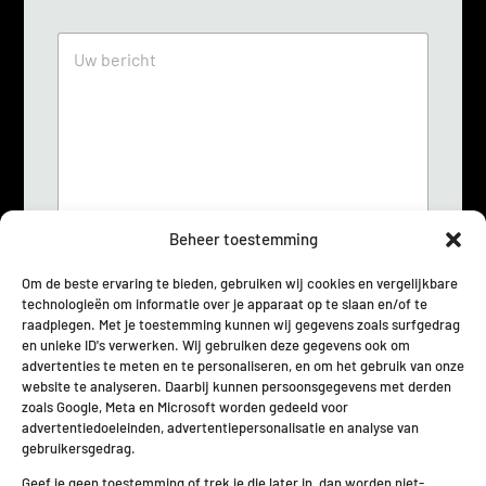
a
o
i
n
U
l
n
w
*
u
b
m
e
m
r
e
i
r
c
*
h
t
*
Beheer toestemming
Om de beste ervaring te bieden, gebruiken wij cookies en vergelijkbare
technologieën om informatie over je apparaat op te slaan en/of te
G
Ik stem ermee in dat deze site mijn
raadplegen. Met je toestemming kunnen wij gegevens zoals surfgedrag
D
ingediende informatie opslaat zodat zij op
en unieke ID's verwerken. Wij gebruiken deze gegevens ook om
P
mijn vraag kunnen reageren.
*
advertenties te meten en te personaliseren, en om het gebruik van onze
R
website te analyseren. Daarbij kunnen persoonsgegevens met derden
o
zoals Google, Meta en Microsoft worden gedeeld voor
v
Verzenden
advertentiedoeleinden, advertentiepersonalisatie en analyse van
e
gebruikersgedrag.
r
e
Geef je geen toestemming of trek je die later in, dan worden niet-