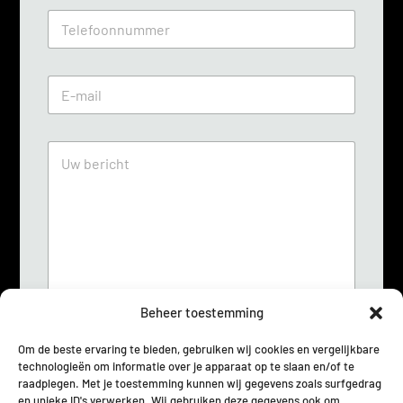
m
T
*
e
l
e
E
f
m
o
a
o
i
n
U
l
n
w
*
u
b
m
e
m
r
e
i
r
c
*
h
t
*
Beheer toestemming
Om de beste ervaring te bieden, gebruiken wij cookies en vergelijkbare
technologieën om informatie over je apparaat op te slaan en/of te
G
Ik stem ermee in dat deze site mijn
raadplegen. Met je toestemming kunnen wij gegevens zoals surfgedrag
D
ingediende informatie opslaat zodat zij op
en unieke ID's verwerken. Wij gebruiken deze gegevens ook om