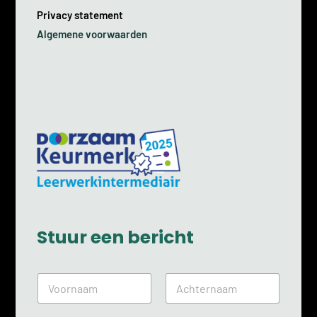
Privacy statement
Algemene voorwaarden
Stuur een bericht
N
a
a
Voornaam
Achternaam