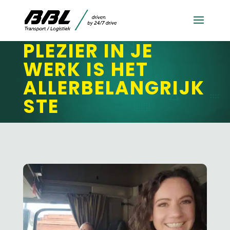
PLEZIER IN JE
WERK IS HET
ALLERBELANGRIJK
STE