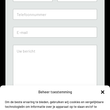
a
Voornaam
Achternaam
m
T
*
e
l
e
E
f
m
o
a
o
i
n
U
l
n
w
*
u
b
m
e
m
r
e
i
r
c
*
h
t
*
Beheer toestemming
Om de beste ervaring te bieden, gebruiken wij cookies en vergelijkbare
technologieën om informatie over je apparaat op te slaan en/of te
G
Ik stem ermee in dat deze site mijn