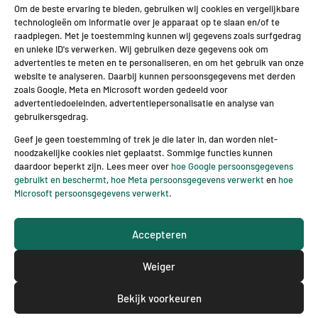
Om de beste ervaring te bieden, gebruiken wij cookies en vergelijkbare
technologieën om informatie over je apparaat op te slaan en/of te
G
Ik stem ermee in dat deze site mijn
raadplegen. Met je toestemming kunnen wij gegevens zoals surfgedrag
D
ingediende informatie opslaat zodat zij op
en unieke ID's verwerken. Wij gebruiken deze gegevens ook om
P
mijn vraag kunnen reageren.
*
advertenties te meten en te personaliseren, en om het gebruik van onze
R
website te analyseren. Daarbij kunnen persoonsgegevens met derden
o
zoals Google, Meta en Microsoft worden gedeeld voor
v
Verzenden
advertentiedoeleinden, advertentiepersonalisatie en analyse van
e
gebruikersgedrag.
r
e
Geef je geen toestemming of trek je die later in, dan worden niet-
e
noodzakelijke cookies niet geplaatst. Sommige functies kunnen
n
daardoor beperkt zijn. Lees meer over
hoe Google persoonsgegevens
k
gebruikt en beschermt
,
hoe Meta persoonsgegevens verwerkt
en
hoe
o
Microsoft persoonsgegevens verwerkt
.
m
s
® 2026 BBL transport en logistiek – Website ontwerp &
t
Accepteren
realisatie door 2BHIP & JTNI
*
Weiger
Bekijk voorkeuren