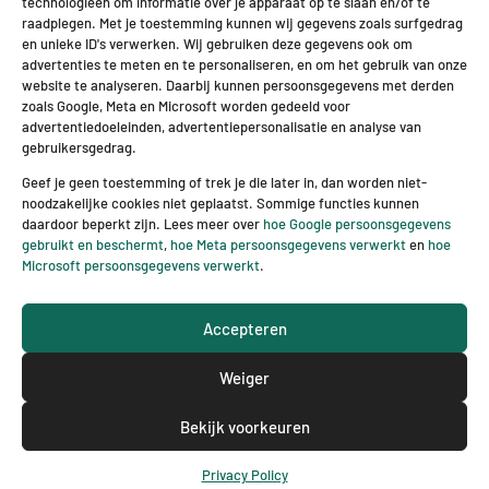
technologieën om informatie over je apparaat op te slaan en/of te
G
Ik stem ermee in dat deze site mijn
raadplegen. Met je toestemming kunnen wij gegevens zoals surfgedrag
D
ingediende informatie opslaat zodat zij op
en unieke ID's verwerken. Wij gebruiken deze gegevens ook om
P
mijn vraag kunnen reageren.
*
advertenties te meten en te personaliseren, en om het gebruik van onze
R
website te analyseren. Daarbij kunnen persoonsgegevens met derden
o
zoals Google, Meta en Microsoft worden gedeeld voor
v
Verzenden
advertentiedoeleinden, advertentiepersonalisatie en analyse van
e
gebruikersgedrag.
r
e
Geef je geen toestemming of trek je die later in, dan worden niet-
e
noodzakelijke cookies niet geplaatst. Sommige functies kunnen
n
daardoor beperkt zijn. Lees meer over
hoe Google persoonsgegevens
k
gebruikt en beschermt
,
hoe Meta persoonsgegevens verwerkt
en
hoe
o
Microsoft persoonsgegevens verwerkt
.
m
s
® 2026 BBL transport en logistiek – Website ontwerp &
t
realisatie door 2BHIP & JTNI
Accepteren
*
Weiger
Bekijk voorkeuren
Privacy Policy