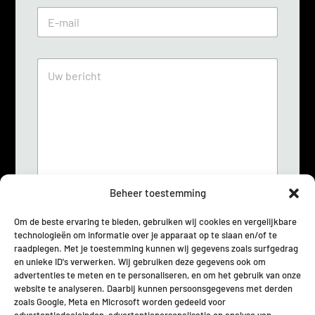
e
E
f
m
o
a
o
i
n
U
l
n
w
*
u
b
m
e
m
r
e
i
r
c
*
h
t
*
Beheer toestemming
Om de beste ervaring te bieden, gebruiken wij cookies en vergelijkbare
technologieën om informatie over je apparaat op te slaan en/of te
G
Ik stem ermee in dat deze site mijn
raadplegen. Met je toestemming kunnen wij gegevens zoals surfgedrag
D
ingediende informatie opslaat zodat zij op
en unieke ID's verwerken. Wij gebruiken deze gegevens ook om
P
mijn vraag kunnen reageren.
*
advertenties te meten en te personaliseren, en om het gebruik van onze
R
website te analyseren. Daarbij kunnen persoonsgegevens met derden
o
zoals Google, Meta en Microsoft worden gedeeld voor
v
Verzenden