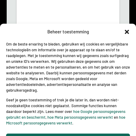
e
i
r
c
*
h
t
*
Beheer toestemming
Om de beste ervaring te bieden, gebruiken wij cookies en vergelijkbare
technologieën om informatie over je apparaat op te slaan en/of te
G
Ik stem ermee in dat deze site mijn
raadplegen. Met je toestemming kunnen wij gegevens zoals surfgedrag
D
ingediende informatie opslaat zodat zij op
en unieke ID's verwerken. Wij gebruiken deze gegevens ook om
P
mijn vraag kunnen reageren.
*
advertenties te meten en te personaliseren, en om het gebruik van onze
R
website te analyseren. Daarbij kunnen persoonsgegevens met derden
o
zoals Google, Meta en Microsoft worden gedeeld voor
v
Verzenden
advertentiedoeleinden, advertentiepersonalisatie en analyse van
e
gebruikersgedrag.
r
e
Geef je geen toestemming of trek je die later in, dan worden niet-
e
noodzakelijke cookies niet geplaatst. Sommige functies kunnen
n
daardoor beperkt zijn. Lees meer over
hoe Google persoonsgegevens
k
gebruikt en beschermt
,
hoe Meta persoonsgegevens verwerkt
en
hoe
o
Microsoft persoonsgegevens verwerkt
.
m
s
® 2026 BBL transport en logistiek – Website ontwerp &